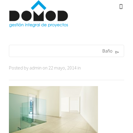
Baño
Posted by
admin
on
22 mayo, 2014
in